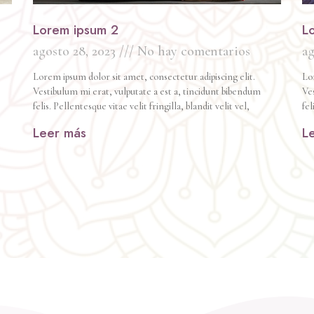
Lorem ipsum 2
L
agosto 28, 2023
No hay comentarios
ag
Lorem ipsum dolor sit amet, consectetur adipiscing elit.
Lor
Vestibulum mi erat, vulputate a est a, tincidunt bibendum
Ves
felis. Pellentesque vitae velit fringilla, blandit velit vel,
fel
Leer más
L