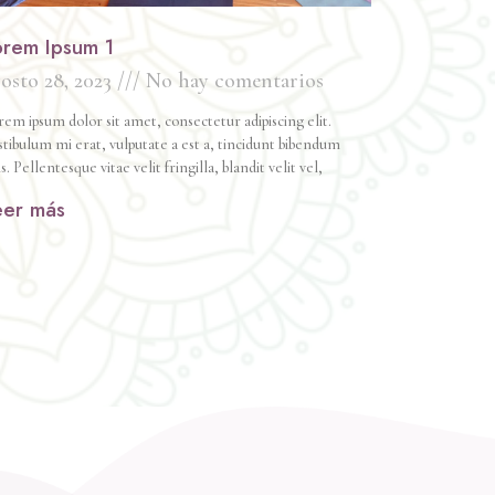
orem Ipsum 1
osto 28, 2023
No hay comentarios
em ipsum dolor sit amet, consectetur adipiscing elit.
tibulum mi erat, vulputate a est a, tincidunt bibendum
is. Pellentesque vitae velit fringilla, blandit velit vel,
eer más