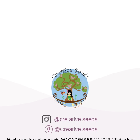
@cre.ative.seeds
@Creative seeds
WACADEMY.ES
Hecho dentro del proyecto
/ © 2023 / Todos los